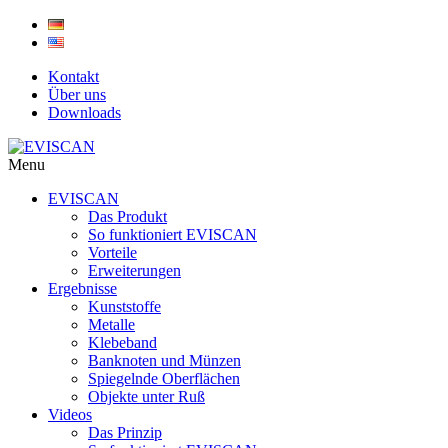
Skip
to
content
Kontakt
Über uns
Downloads
Menu
EVISCAN
Das Produkt
So funktioniert EVISCAN
Vorteile
Erweiterungen
Ergebnisse
Kunststoffe
Metalle
Klebeband
Banknoten und Münzen
Spiegelnde Oberflächen
Objekte unter Ruß
Videos
Das Prinzip