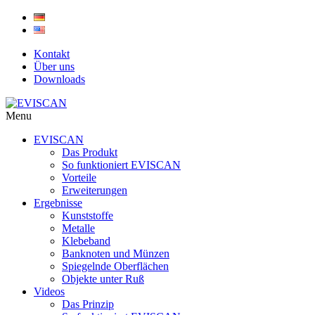
Skip
to
content
Kontakt
Über uns
Downloads
Menu
EVISCAN
Das Produkt
So funktioniert EVISCAN
Vorteile
Erweiterungen
Ergebnisse
Kunststoffe
Metalle
Klebeband
Banknoten und Münzen
Spiegelnde Oberflächen
Objekte unter Ruß
Videos
Das Prinzip