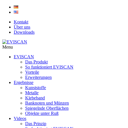
Skip
to
content
Kontakt
Über uns
Downloads
Menu
EVISCAN
Das Produkt
So funktioniert EVISCAN
Vorteile
Erweiterungen
Ergebnisse
Kunststoffe
Metalle
Klebeband
Banknoten und Münzen
Spiegelnde Oberflächen
Objekte unter Ruß
Videos
Das Prinzip