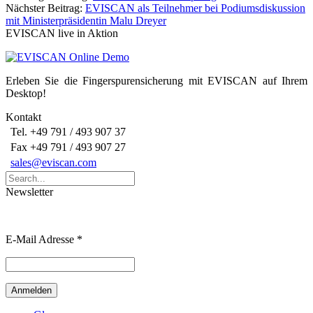
Nächster Beitrag:
EVISCAN als Teilnehmer bei Podiumsdiskussion
navigation
mit Ministerpräsidentin Malu Dreyer
EVISCAN live in Aktion
Erleben Sie die Fingerspurensicherung mit EVISCAN auf Ihrem
Desktop!
Kontakt
Tel. +49 791 / 493 907 37
Fax +49 791 / 493 907 27
sales@eviscan.com
Search
for:
Newsletter
E-Mail Adresse
*