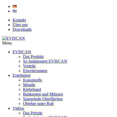
Skip
to
content
Kontakt
Über uns
Downloads
Menu
EVISCAN
Das Produkt
So funktioniert EVISCAN
Vorteile
Erweiterungen
Ergebnisse
Kunststoffe
Metalle
Klebeband
Banknoten und Münzen
Spiegelnde Oberflächen
Objekte unter Ruß
Videos
Das Prinzip