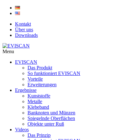
Skip
to
content
Kontakt
Über uns
Downloads
Menu
EVISCAN
Das Produkt
So funktioniert EVISCAN
Vorteile
Erweiterungen
Ergebnisse
Kunststoffe
Metalle
Klebeband
Banknoten und Münzen
Spiegelnde Oberflächen
Objekte unter Ruß
Videos
Das Prinzip