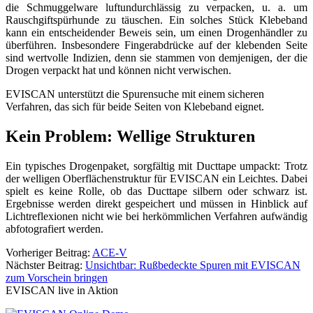
die Schmuggelware luftundurchlässig zu verpacken, u. a. um
Rauschgiftspürhunde zu täuschen. Ein solches Stück Klebeband
kann ein entscheidender Beweis sein, um einen Drogenhändler zu
überführen. Insbesondere Fingerabdrücke auf der klebenden Seite
sind wertvolle Indizien, denn sie stammen von demjenigen, der die
Drogen verpackt hat und können nicht verwischen.
EVISCAN unterstützt die Spurensuche mit einem sicheren
Verfahren, das sich für beide Seiten von Klebeband eignet.
Kein Problem: Wellige Strukturen
Ein typisches Drogenpaket, sorgfältig mit Ducttape umpackt: Trotz
der welligen Oberflächenstruktur für EVISCAN ein Leichtes. Dabei
spielt es keine Rolle, ob das Ducttape silbern oder schwarz ist.
Ergebnisse werden direkt gespeichert und müssen in Hinblick auf
Lichtreflexionen nicht wie bei herkömmlichen Verfahren aufwändig
abfotografiert werden.
Post
Vorheriger Beitrag:
ACE-V
Nächster Beitrag:
Unsichtbar: Rußbedeckte Spuren mit EVISCAN
navigation
zum Vorschein bringen
EVISCAN live in Aktion